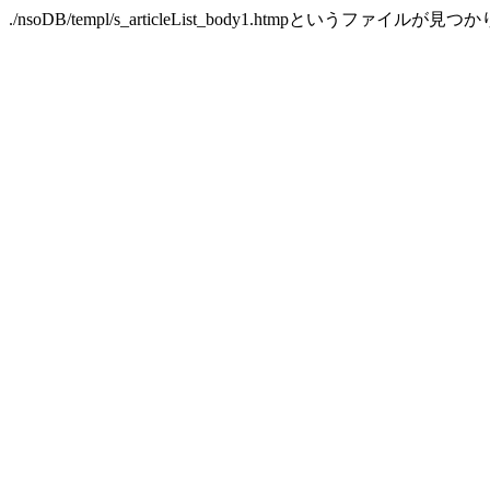
./nsoDB/templ/s_articleList_body1.htmpというファイルが