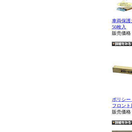
車両保護
50枚入
販売価
ポリシー
フロント
販売価