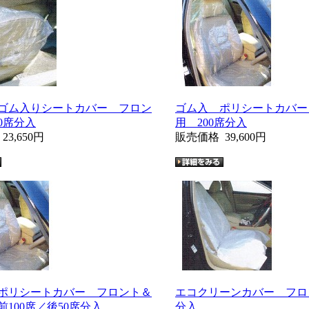
ゴム入りシートカバー フロン
ゴム入 ポリシートカバー
0席分入
用 200席分入
格
23,650円
販売価格
39,600円
ポリシートカバー フロント＆
エコクリーンカバー フロ
100席／後50席分入
分入