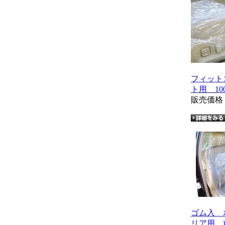
フィット
ト用 10
販売価
ゴム入 
リア用 前