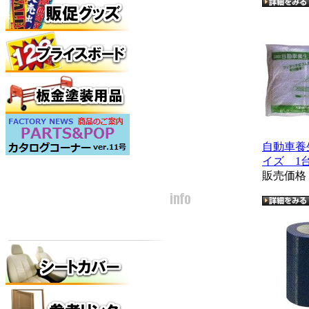
自動車養
イズ 1
販売価