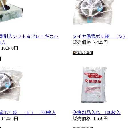
臭剤入シフト＆ブレーキカバ
タイヤ保管ポリ袋 （Ｓ） 
枚入
販売価格
7,425円
格
10,340円
管ポリ袋 （Ｌ） 100枚入
交換部品入れ 100枚入
格
14,025円
販売価格
1,650円